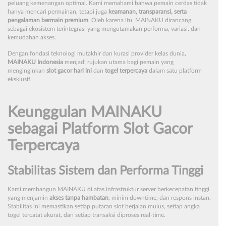
peluang kemenangan optimal. Kami memahami bahwa pemain cerdas tidak
hanya mencari permainan, tetapi juga
keamanan, transparansi, serta
pengalaman bermain premium
. Oleh karena itu, MAINAKU dirancang
sebagai ekosistem terintegrasi yang mengutamakan performa, variasi, dan
kemudahan akses.
Dengan fondasi teknologi mutakhir dan kurasi provider kelas dunia,
MAINAKU Indonesia
menjadi rujukan utama bagi pemain yang
menginginkan
slot gacor hari ini
dan
togel terpercaya
dalam satu platform
eksklusif.
Keunggulan MAINAKU
sebagai Platform Slot Gacor
Terpercaya
Stabilitas Sistem dan Performa Tinggi
Kami membangun MAINAKU di atas infrastruktur server berkecepatan tinggi
yang menjamin
akses tanpa hambatan
, minim downtime, dan respons instan.
Stabilitas ini memastikan setiap putaran slot berjalan mulus, setiap angka
togel tercatat akurat, dan setiap transaksi diproses real-time.