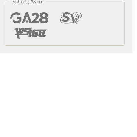
Sabung Ayam