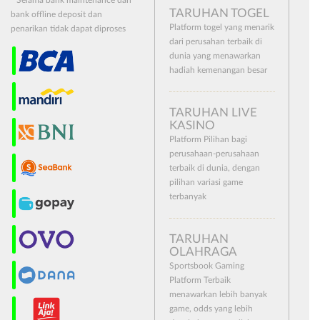
* Selama bank maintenance dan
TARUHAN TOGEL
bank offline deposit dan
Platform togel yang menarik
penarikan tidak dapat diproses
dari perusahan terbaik di
dunia yang menawarkan
hadiah kemenangan besar
TARUHAN LIVE
KASINO
Platform Pilihan bagi
perusahaan-perusahaan
terbaik di dunia, dengan
pilihan variasi game
terbanyak
TARUHAN
OLAHRAGA
Sportsbook Gaming
Platform Terbaik
menawarkan lebih banyak
game, odds yang lebih