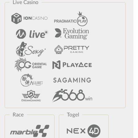
Live Casino
Race
Togel