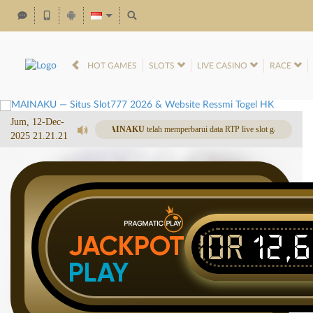
HOT GAMES
SLOTS
LIVE CASINO
RACE
Jum, 12-Dec-
asi Slot Gacor Hari Ini:
MAINAKU
telah memperbarui data RTP live slot gacor. Cek rekomen
2025 21.21.21
IDR
12,
JACKPOT
PLAY